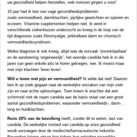
uw gezondheid helpen herstellen, vele mensen gingen u voor!
10 jaar had ik last van vage gezondheidsproblemen
zoals vermoeidheid, darmklachten, pijnlijke gewrichten en spieren en
eczeem.
Vitamine supplementen
hielpen niet. Ik werd in
verschillende ziekenhuizen onderzocht en kreeg in de loop van de
tijd diagnoses zoals fibromyalgie, prikkelbare darm en chronisch
vermoeidheidssyndroom.
Welke diagnose ik ook kreeg, altijd was de oorzaak ‘onverklaarbaar’
en de aandoening ‘ongeneeslijk’, het woordje candida heb ik in die
jaren van geen enkele arts te horen gekregen, nee. Ik moest maar
met mijn klachten ‘leren leven‘.
Wilt u leven met pijn en vermoeidheid?
Ik wilde dat niet! Daarom
ben ik op zoek gegaan naar de werkelijke oorzaken van mijn ziek-
zijn en naar echte oplossingen. Toen kwam ik erachter dat een
schimmel met de naam candida aan de basis staat van een
groot
aantal gezondheidsproblemen,
waaronder vermoeidheids-,
darm
-,
long
en huidklachten.
Ruim 20% van de bevolking
heeft, zonder dit te weten, last van
candida. De werkelijke invloed van candida op onze gezondheid
wordt verzwegen door de medische/farmaceutische industrie.
Bovendien krijgen artsen hier tijdens hun opleiding nauwelijks