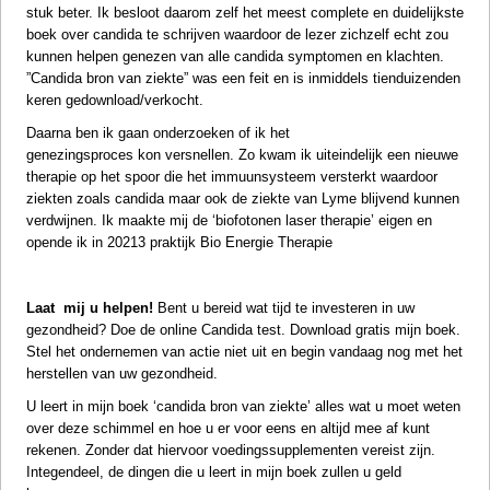
stuk beter. Ik besloot daarom zelf het meest complete en duidelijkste
boek over candida te schrijven waardoor de lezer zichzelf echt zou
kunnen helpen genezen van alle candida
symptomen en klachten
.
”
Candida bron van ziekte
” was een feit en is inmiddels tienduizenden
keren gedownload/verkocht.
Daarna ben ik gaan onderzoeken of ik het
genezingsproces kon versnellen. Zo kwam ik uiteindelijk een nieuwe
therapie op het spoor die het immuunsysteem versterkt waardoor
ziekten zoals candida maar ook
de ziekte van Lyme
blijvend kunnen
verdwijnen. Ik maakte mij de ‘biofotonen laser therapie’ eigen en
opende ik in 20213 praktijk
Bio Energie Therapie
Laat
mij u helpen!
Bent u bereid wat tijd te investeren in uw
gezondheid?
Doe de online Candida test
.
Download gratis
mijn boek.
Stel het ondernemen van actie niet uit en begin vandaag nog met het
herstellen van uw gezondheid.
U leert in mijn boek ‘candida bron van ziekte’ alles wat u moet weten
over deze schimmel en hoe u er voor eens en altijd mee af kunt
rekenen. Zonder dat hiervoor voedingssupplementen vereist zijn.
Integendeel, de dingen die u leert in mijn boek zullen u geld