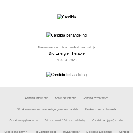
Doktercandida.nl is onderdeel van praktijk
Bio Energie Therapie
© 2013 - 2023
Candida informatie
Schimmelinfectie
Candida symptomen
10 tekenen van een overmatige groei van candida
Kanker is een schimmel?
Vitamine supplementen
Privacybeleid / Privacy verklaring
Candida vs (gsm) straling
Spastische darm?
Het Candida dieet
privacy policy
Medische Disclaimer
Contact