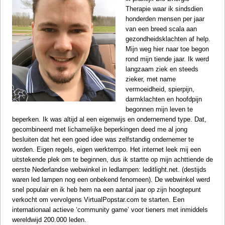
Therapie
waar ik sindsdien
honderden mensen per jaar
van een breed scala aan
gezondheidsklachten af help.
Mijn weg hier naar toe begon
rond mijn tiende jaar. Ik werd
langzaam ziek en steeds
zieker, met name
vermoeidheid, spierpijn,
darmklachten en hoofdpijn
begonnen mijn leven te
beperken. Ik was altijd al een eigenwijs en ondernemend type. Dat,
gecombineerd met lichamelijke beperkingen deed me al jong
besluiten dat het een goed idee was zelfstandig ondernemer te
worden. Eigen regels, eigen werktempo. Het internet leek mij een
uitstekende plek om te beginnen, dus ik startte op mijn achttiende de
eerste Nederlandse webwinkel in ledlampen:
leditlight.net
. (destijds
waren led lampen nog een onbekend fenomeen). De webwinkel werd
snel populair en ik heb hem na een aantal jaar op zijn hoogtepunt
verkocht om vervolgens
VirtualPopstar.com
te starten. Een
internationaal actieve ‘community game’ voor tieners met inmiddels
wereldwijd 200.000 leden.