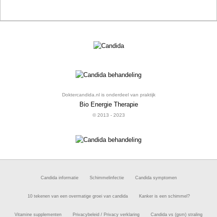
Doktercandida.nl is onderdeel van praktijk
Bio Energie Therapie
© 2013 - 2023
Candida informatie
Schimmelinfectie
Candida symptomen
10 tekenen van een overmatige groei van candida
Kanker is een schimmel?
Vitamine supplementen
Privacybeleid / Privacy verklaring
Candida vs (gsm) straling