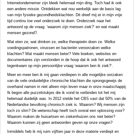
Internetondernemer zijn bleek helemaal mijn ding. Toch had ik ook
een andere missie. Ontdekken wat nou werkelijk aan de basis lag
van mijn fysieke gezondheidsklachten. Dit dreef mij er in mijn vrije
tijd continu toe veel onderzoek te doen. Onderzoek naar het
antwoord op de vraag: ‘waarom zijn mensen ziek?’ en wat maakt
mensen gezond?.
Wat eten ze, wat drinken ze, welke therapieën doen ze. Welke
voedingspatronen, virussen en bacteriën veroorzaken welke
klachten? Wat maakt mensen beter? Vele boeken, websites en
documentaires zijn verslonden in de hoop dat ik ook het antwoord
tegenkwam op mijn persoonlijke vraag ‘waarom ben ik ziek?’.
Meer en meer ben ik mij gaan verdiepen in alle mogelijke oorzaken
van de vele onduidelijke chronische klachten die sprongsgewijs de
overhand namen in niet alleen mijn leven maar in onze maatschappij.
Ik begon alle puzzelstukjes die ik vond te verbinden tot het mij
helemaal duidelijk was. In 2012 stelde het CBS vast dat 50% van de
Nederlandse bevolking chronisch ziek is. Waarom? Wij mensen zijn
toch zo slim? De wetenschap heeft toch overal een oplossing voor?
Waarom maken de huisartsen en ziekenhuizen ons niet beter?
Waarom kunnen zij geen antwoorden geven op onze vragen?
Inmiddels heb ik mij ruim vijftien jaar in deze materie verdiept en