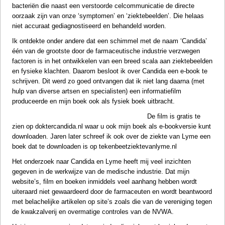
bacteriën die naast een verstoorde celcommunicatie de directe
oorzaak zijn van onze ‘symptomen’ en ‘ziektebeelden’. Die helaas
niet accuraat gediagnostiseerd en behandeld worden.
Ik ontdekte onder andere dat een schimmel met de naam ‘Candida’
één van de grootste door de farmaceutische industrie verzwegen
factoren is in het ontwikkelen van een breed scala aan ziektebeelden
en fysieke klachten. Daarom besloot ik over Candida een e-book te
schrijven. Dit werd zo goed ontvangen dat ik niet lang daarna (met
hulp van diverse artsen en specialisten) een informatiefilm
produceerde en mijn boek ook als fysiek boek uitbracht.
De film is gratis te
zien op
doktercandida.nl
waar u ook mijn boek als e-bookversie kunt
downloaden. Jaren later schreef ik ook over de ziekte van Lyme een
boek dat te downloaden is op tekenbeetziektevanlyme.nl
Het onderzoek naar Candida en Lyme heeft mij veel inzichten
gegeven in de werkwijze van de medische industrie. Dat mijn
website’s, film en boeken inmiddels veel aanhang hebben wordt
uiteraard niet gewaardeerd door de farmaceuten en wordt beantwoord
met belachelijke artikelen op site’s zoals die van de vereniging tegen
de kwakzalverij en overmatige controles van de NVWA.